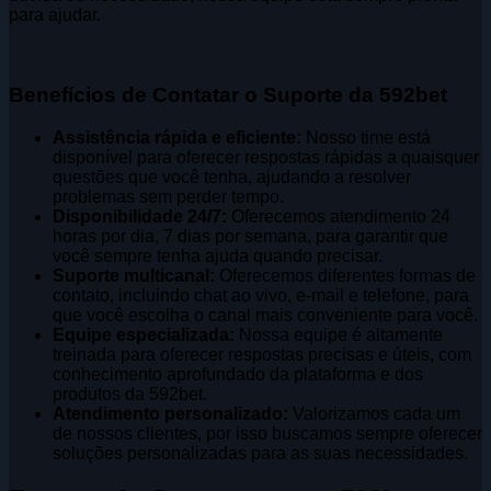
para ajudar.
Benefícios de Contatar o Suporte da 592bet
Assistência rápida e eficiente:
Nosso time está
disponível para oferecer respostas rápidas a quaisquer
questões que você tenha, ajudando a resolver
problemas sem perder tempo.
Disponibilidade 24/7:
Oferecemos atendimento 24
horas por dia, 7 dias por semana, para garantir que
você sempre tenha ajuda quando precisar.
Suporte multicanal:
Oferecemos diferentes formas de
contato, incluindo chat ao vivo, e-mail e telefone, para
que você escolha o canal mais conveniente para você.
Equipe especializada:
Nossa equipe é altamente
treinada para oferecer respostas precisas e úteis, com
conhecimento aprofundado da plataforma e dos
produtos da 592bet.
Atendimento personalizado:
Valorizamos cada um
de nossos clientes, por isso buscamos sempre oferecer
soluções personalizadas para as suas necessidades.