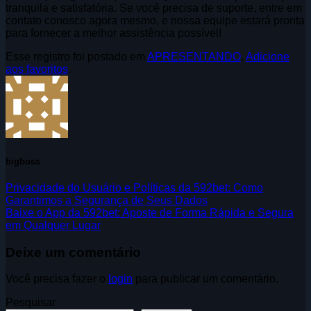
tranquila e satisfatória. Se você precisa de suporte, entre em
contato conosco agora mesmo, e nossa equipe estará pronta
para fornecer a melhor assistência possível!
Esse registro foi postado em
APRESENTANDO
.
Adicione
aos favoritos
.
bigboss
Privacidade do Usuário e Políticas da 592bet: Como
Garantimos a Segurança de Seus Dados
Baixe o App da 592bet: Aposte de Forma Rápida e Segura
em Qualquer Lugar
Deixe um comentário
Você precisa fazer o
login
para publicar um comentário.
Pesquisar