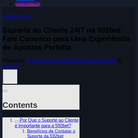
REGISTRO
APRESENTANDO
Suporte ao Cliente 24/7 na 592bet:
Fale Conosco para Uma Experiência
de Apostas Perfeita
Posted on
17 de janeiro de 2025
12 de abril de 2025
by
bigboss
Contents
Por Que o Suporte ao Cliente
é Importante para a 592bet?
Benefícios de Contatar o
Suporte da 592bet