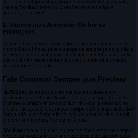
lidar com qualquer situação que envolva dados pessoais,
transações financeiras ou questões relacionadas à
segurança da conta.
2. Suporte para Aproveitar Melhor as
Promoções
Se você deseja saber mais sobre como aproveitar nossas
promoções e bônus, nossa equipe de suporte pode ajudá-lo
a entender como funcionam as ofertas da 592bet e garantir
que você não perca nenhuma oportunidade de aumentar
suas chances de ganhar.
Fale Conosco Sempre que Precisar
Na
592bet
, estamos comprometidos em oferecer um
atendimento ao cliente de excelência, com suporte rápido,
eficiente e amigável. Se você tiver dúvidas, problemas ou
precisar de assistência, nossa equipe está à disposição 24/7
para ajudá-lo de forma eficaz, seja por chat ao vivo, e-mail,
telefone ou na nossa Central de Ajuda.
Não importa a sua dúvida ou necessidade, estamos sempre
prontos para garantir que sua experiência de apostas seja