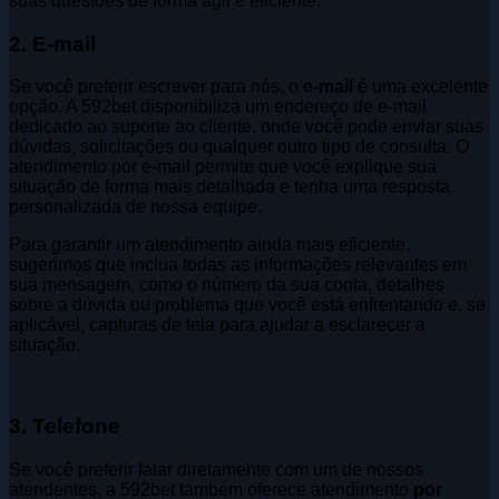
suas questões de forma ágil e eficiente.
2. E-mail
Se você preferir escrever para nós, o
e-mail
é uma excelente
opção. A 592bet disponibiliza um endereço de e-mail
dedicado ao suporte ao cliente, onde você pode enviar suas
dúvidas, solicitações ou qualquer outro tipo de consulta. O
atendimento por e-mail permite que você explique sua
situação de forma mais detalhada e tenha uma resposta
personalizada de nossa equipe.
Para garantir um atendimento ainda mais eficiente,
sugerimos que inclua todas as informações relevantes em
sua mensagem, como o número da sua conta, detalhes
sobre a dúvida ou problema que você está enfrentando e, se
aplicável, capturas de tela para ajudar a esclarecer a
situação.
3. Telefone
Se você preferir falar diretamente com um de nossos
atendentes, a 592bet também oferece atendimento
por