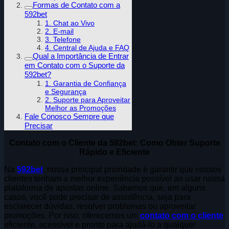
Formas de Contato com a
592bet
1. Chat ao Vivo
2. E-mail
3. Telefone
4. Central de Ajuda e FAQ
Qual a Importância de Entrar
em Contato com o Suporte da
592bet?
1. Garantia de Confiança
e Segurança
2. Suporte para Aproveitar
Melhor as Promoções
Fale Conosco Sempre que
Precisar
Contato com o Cliente da 592bet: Como Obter Suporte
Rápido e Eficiente
Na
592bet
, nossa principal prioridade é garantir que nossos
clientes tenham a melhor experiência possível ao usar nossa
plataforma de apostas online. Sabemos que, em alguns
casos, você pode precisar de assistência, seja para
esclarecer dúvidas, resolver problemas ou aproveitar
promoções. Por isso, oferecemos um
contato com o cliente
eficiente, acessível e pronto para ajudá-lo a qualquer