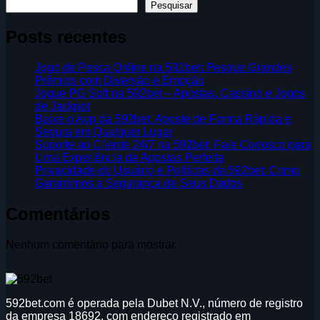
Pesquisar
Posts recentes
Jogo de Pesca Online na 592bet: Pesque Grandes
Prêmios com Diversão e Emoção
Jogue PG Soft na 592bet – Apostas, Cassino e Jogos
de Jackpot
Baixe o App da 592bet: Aposte de Forma Rápida e
Segura em Qualquer Lugar
Suporte ao Cliente 24/7 na 592bet: Fale Conosco para
Uma Experiência de Apostas Perfeita
Privacidade do Usuário e Políticas da 592bet: Como
Garantimos a Segurança de Seus Dados
Comentários
Nenhum comentário para mostrar.
592bet.com é operada pela Dubet N.V., número de registro
da empresa 18692, com endereço registrado em