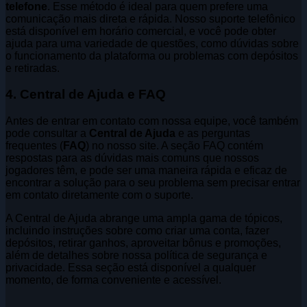
telefone
. Esse método é ideal para quem prefere uma
comunicação mais direta e rápida. Nosso suporte telefônico
está disponível em horário comercial, e você pode obter
ajuda para uma variedade de questões, como dúvidas sobre
o funcionamento da plataforma ou problemas com depósitos
e retiradas.
4. Central de Ajuda e FAQ
Antes de entrar em contato com nossa equipe, você também
pode consultar a
Central de Ajuda
e as perguntas
frequentes (
FAQ
) no nosso site. A seção FAQ contém
respostas para as dúvidas mais comuns que nossos
jogadores têm, e pode ser uma maneira rápida e eficaz de
encontrar a solução para o seu problema sem precisar entrar
em contato diretamente com o suporte.
A Central de Ajuda abrange uma ampla gama de tópicos,
incluindo instruções sobre como criar uma conta, fazer
depósitos, retirar ganhos, aproveitar bônus e promoções,
além de detalhes sobre nossa política de segurança e
privacidade. Essa seção está disponível a qualquer
momento, de forma conveniente e acessível.